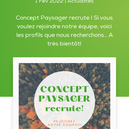
1 Fév 2022
|
Actualités
Concept Paysager recrute ! Si vous
voulez rejoindre notre équipe, voici
les profils que nous recherchons... A
très bientôt!