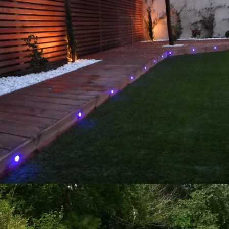
Jardin
romantique
& terrasse
étoilée