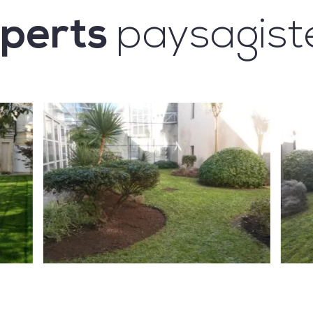
xperts
paysagist