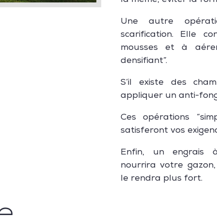
la même, éviter la fo
Une autre opérati
scarification. Elle c
mousses et à aére
densifiant”.
S’il existe des cha
appliquer un anti-fong
Ces opérations “sim
satisferont vos exigenc
Enfin, un engrais à
nourrira votre gazon,
le rendra plus fort.
e