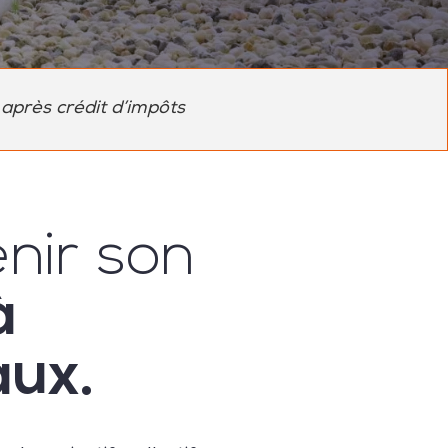
 après crédit d’impôts
nir son
à
ux.