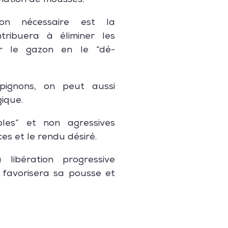
rmation de mousses.
on nécessaire est la
ontribuera à éliminer les
r le gazon en le “dé-
mpignons, on peut aussi
ique.
ples” et non agressives
es et le rendu désiré.
 libération progressive
 favorisera sa pousse et