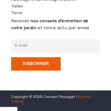
Abattage et démontage d’arbres
Tailles
Tonte
nos conseils d'entretien de
Recevez
votre jardin
et notre actu par email :
S'ABONNER
Copyright ©
2026
Concept Paysager |
Agence
THRIVE