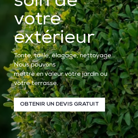
soin de
votre
extérieur
Tonte, taille, élagage, nettoyage…
Nous pouvons
mettre en valeur votre jardin ou
votre terrasse.
OBTENIR UN DEVIS GRATUIT