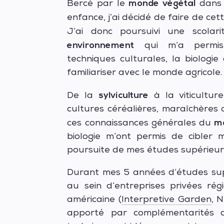
monde végétal
Bercé par le
dans 
enfance, j’ai décidé de faire de ce
J’ai donc poursuivi une scola
environnement
qui m’a permis
techniques culturales, la biologi
familiariser avec le monde agricole.
sylviculture
De la
à la viticultur
cultures céréalières, maraîchères 
m
ces connaissances générales du
biologie m’ont permis de cibler 
poursuite de mes études supérieur
Durant mes 5 années d’études supér
au sein d’entreprises privées rég
américaine (
Interpretive Garden
, 
apporté par complémentarités de