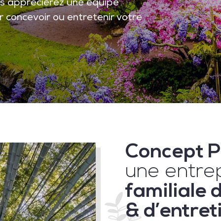
us apprécierez une équipe
 concevoir ou entretenir votre
Concept 
une entre
familiale 
& d’entret