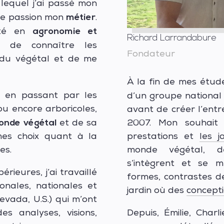
lequel j’ai passé mon
métier
tte passion mon
.
agronomie et
rité en
Richard Larrandabure
 de connaître les
Fondateur
e du végétal et de me
À la fin de mes études
e en passant par les
d’un groupe national 
ou encore arboricoles,
avant de créer l’entr
onde végétal
et de sa
2007. Mon souhait
mes choix quant à la
prestations
et
les j
es.
monde végétal, d
s’intègrent et se m
ieures, j’ai travaillé
formes, contrastes 
ionales, nationales et
jardin où des
concept
Nevada, U.S.) qui m’ont
s analyses, visions,
Depuis, Émilie, Charl