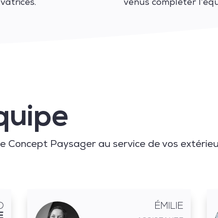
vatrices.
venus compléter l’équi
quipe
de Concept Paysager au service de vos extérie
D
ÉMILIE
E