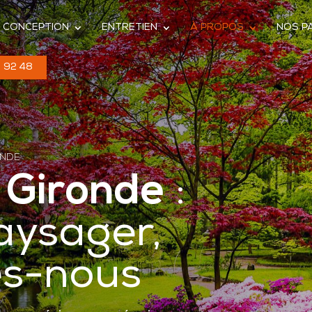
CONCEPTION
ENTRETIEN
À PROPOS
NOS P
 92 48
ONDE
 Gironde
:
aysager,
s-nous