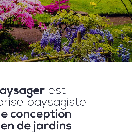
Paysager
est
prise paysagiste
de conception
ien de jardins