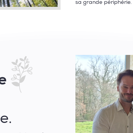
sa grande périphérie.
e
e.