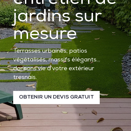
entretien de
jardins sur
mesure
Terrasses urbaines, patios
végétalisés, massifs élégants…
donnons vie à votre extérieur
tresnais.
OBTENIR UN DEVIS GRATUIT