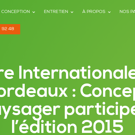
CONCEPTION
ENTRETIEN
À PROPOS
NOS P
 92 48
re International
ordeaux : Conce
ysager particip
l’édition 2015