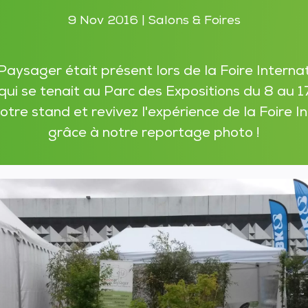
9 Nov 2016
|
Salons & Foires
aysager était présent lors de la Foire Interna
ui se tenait au Parc des Expositions du 8 au 1
tre stand et revivez l'expérience de la Foire I
grâce à notre reportage photo !