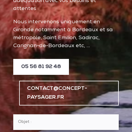
adéquation avec vos besoins et
attentes
Nous intervenons uniquement en
Gironde notamment à Bordeaux et sa
métropole, Saint Emilion, Sadirac,
Carignan-de-Bordeaux etc, …
05 56 81 92 48
CONTACT@CONCEPT-
PAYSAGER.FR