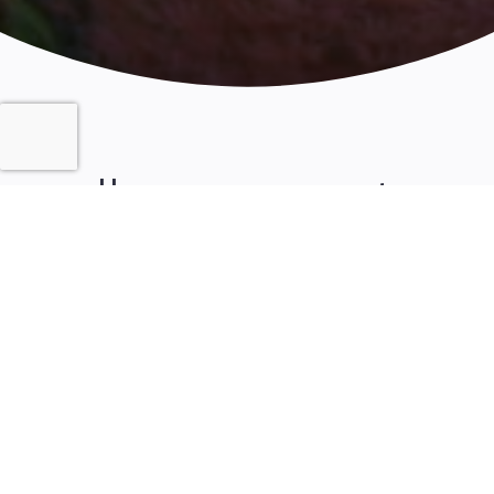
Ils se sont
mis
au vert
grâce à
nous