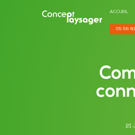
ACCUEIL
05 56 81
Comm
conn
21 