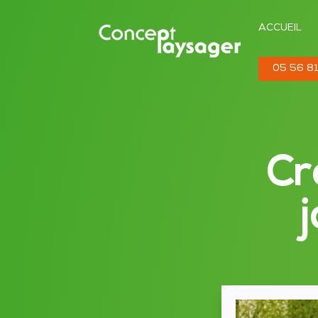
ACCUEIL
05 56 81
Cr