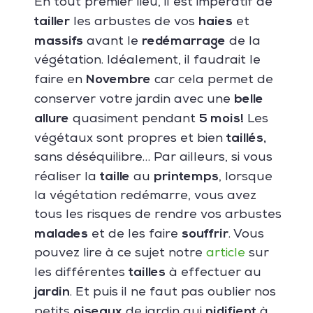
En tout premier lieu, il est impératif de
tailler
haies
les arbustes de vos
et
massifs
redémarrage
avant le
de la
végétation. Idéalement, il faudrait le
Novembre
faire en
car cela permet de
belle
conserver votre jardin avec une
allure
5 mois!
quasiment pendant
Les
taillés,
végétaux sont propres et bien
sans déséquilibre… Par ailleurs, si vous
taille
printemps
réaliser la
au
, lorsque
la végétation redémarre, vous avez
tous les risques de rendre vos arbustes
malades
souffrir
et de les faire
. Vous
pouvez lire à ce sujet notre
article
sur
tailles
les différentes
à effectuer au
jardin
. Et puis il ne faut pas oublier nos
oiseaux
nidifient
petits
de jardin qui
à