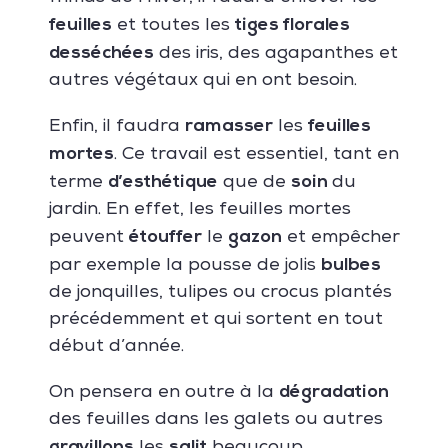
feuilles
tiges florales
et toutes les
desséchées
des iris, des agapanthes et
autres végétaux qui en ont besoin.
ramasser
feuilles
Enfin, il faudra
les
mortes
. Ce travail est essentiel, tant en
d’esthétique
soin
terme
que de
du
jardin. En effet, les feuilles mortes
étouffer
gazon
peuvent
le
et empêcher
bulbes
par exemple la pousse de jolis
de jonquilles, tulipes ou crocus plantés
précédemment et qui sortent en tout
début d’année.
dégradation
On pensera en outre à la
des feuilles dans les galets ou autres
gravillons
salit
les
beaucoup…