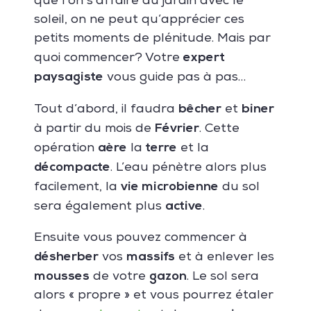
que l’on s’affaire au jardin avec le
soleil, on ne peut qu’apprécier ces
petits moments de plénitude. Mais par
expert
quoi commencer? Votre
paysagiste
vous guide pas à pas…
bêcher
biner
Tout d’abord, il faudra
et
Février
à partir du mois de
. Cette
aère
terre
opération
la
et la
décompacte
. L’eau pénètre alors plus
vie microbienne
facilement, la
du sol
active
sera également plus
.
Ensuite vous pouvez commencer à
désherber
massifs
vos
et à enlever les
mousses
gazon
de votre
. Le sol sera
alors « propre » et vous pourrez étaler